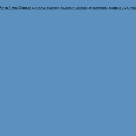
Perlen 6 mm
(3)
IrisDuo
(2)
Rosetta
(2)
Ohringe
(2)
Lunasoft Cabochon
(2)
Sonderperlen
(2)
Delica 8/0
(2)
Crecen