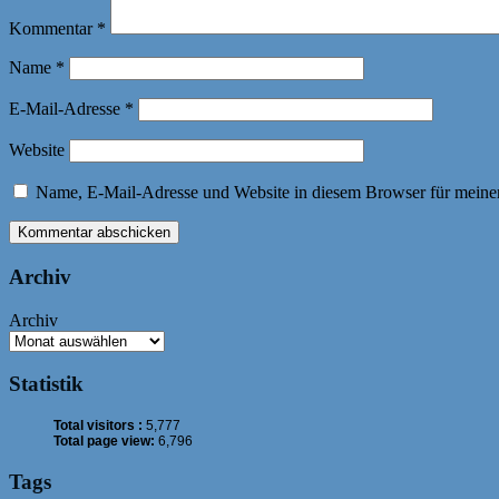
Kommentar
*
Name
*
E-Mail-Adresse
*
Website
Name, E-Mail-Adresse und Website in diesem Browser für meine
Archiv
Archiv
Statistik
Total visitors :
5,777
Total page view:
6,796
Tags