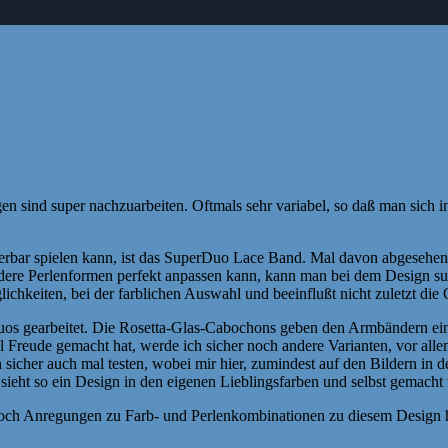
en sind super nachzuarbeiten. Oftmals sehr variabel, so daß man sich
rbar spielen kann, ist das SuperDuo Lace Band. Mal davon abgesehen,
 andere Perlenformen perfekt anpassen kann, kann man bei dem Design su
hkeiten, bei der farblichen Auswahl und beeinflußt nicht zuletzt die
Duos gearbeitet. Die Rosetta-Glas-Cabochons geben den Armbändern ei
el Freude gemacht hat, werde ich sicher noch andere Varianten, vor al
cher auch mal testen, wobei mir hier, zumindest auf den Bildern in de
 sieht so ein Design in den eigenen Lieblingsfarben und selbst gemacht
 noch Anregungen zu Farb- und Perlenkombinationen zu diesem Design 