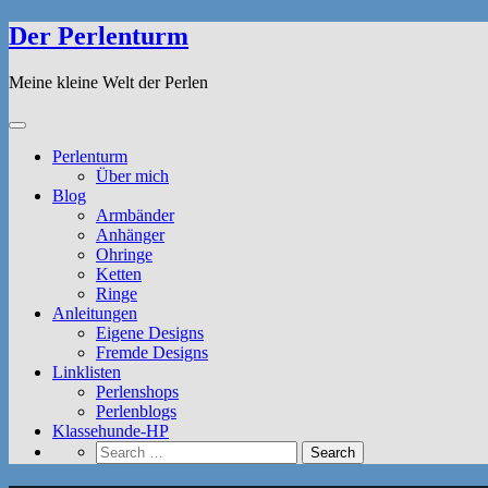
Der Perlenturm
Meine kleine Welt der Perlen
Perlenturm
Über mich
Blog
Armbänder
Anhänger
Ohringe
Ketten
Ringe
Anleitungen
Eigene Designs
Fremde Designs
Linklisten
Perlenshops
Perlenblogs
Klassehunde-HP