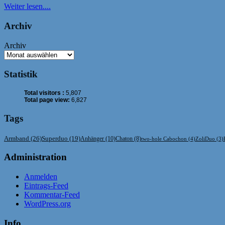
Weiter lesen....
Archiv
Archiv
Statistik
Total visitors :
5,807
Total page view:
6,827
Tags
Armband
(26)
Superduo
(19)
Anhänger
(10)
Chaton
(8)
two-hole Cabochon
(4)
ZoliDuo
(3)
Administration
Anmelden
Eintrags-Feed
Kommentar-Feed
WordPress.org
Info