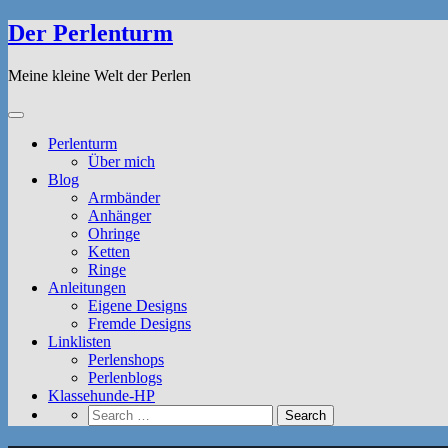
Der Perlenturm
Meine kleine Welt der Perlen
Perlenturm
Über mich
Blog
Armbänder
Anhänger
Ohringe
Ketten
Ringe
Anleitungen
Eigene Designs
Fremde Designs
Linklisten
Perlenshops
Perlenblogs
Klassehunde-HP