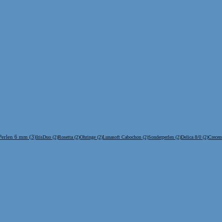
Perlen 6 mm
(3)
IrisDuo
(2)
Rosetta
(2)
Ohringe
(2)
Lunasoft Cabochon
(2)
Sonderperlen
(2)
Delica 8/0
(2)
Crecen