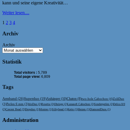
kann und seine eigene Kreativität…
Weiter lesen....
Seitennummerierung
1
2
3
4
der
Archiv
Beiträge
Archiv
Statistik
Total visitors :
5,789
Total page view:
6,809
Tags
Armband
(26)
Superduo
(19)
Anhänger
(10)
Chaton
(8)
two-hole Cabochon
(4)
ZoliDuo
(3)
Perlen 6 mm
(3)
IrisDuo
(2)
Rosetta
(2)
Ohringe
(2)
Lunasoft Cabochon
(2)
Sonderperlen
(2)
Delica 8/0
(2)
Crecent Bead
(2)
Dropduo
(1)
Montee
(1)
Silkybead
(1)
Kette
(1)
Herzen
(1)
DiamondDuos
(1)
Administration