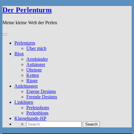
Der Perlenturm
Meine kleine Welt der Perlen
Perlenturm
Über mich
Blog
Armbänder
Anhänger
Ohringe
Ketten
Ringe
Anleitungen
Eigene Designs
Fremde Designs
Linklisten
Perlenshops
Perlenblogs
Klassehunde-HP