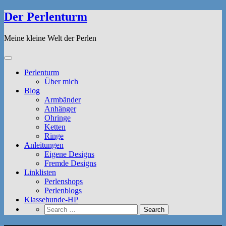
Der Perlenturm
Meine kleine Welt der Perlen
Perlenturm
Über mich
Blog
Armbänder
Anhänger
Ohringe
Ketten
Ringe
Anleitungen
Eigene Designs
Fremde Designs
Linklisten
Perlenshops
Perlenblogs
Klassehunde-HP