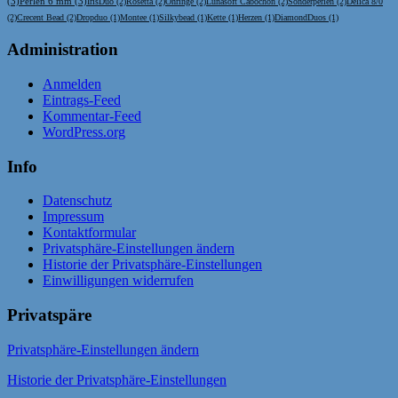
(3)
Perlen 6 mm
(3)
IrisDuo
(2)
Rosetta
(2)
Ohringe
(2)
Lunasoft Cabochon
(2)
Sonderperlen
(2)
Delica 8/0
(2)
Crecent Bead
(2)
Dropduo
(1)
Montee
(1)
Silkybead
(1)
Kette
(1)
Herzen
(1)
DiamondDuos
(1)
Administration
Anmelden
Eintrags-Feed
Kommentar-Feed
WordPress.org
Info
Datenschutz
Impressum
Kontaktformular
Privatsphäre-Einstellungen ändern
Historie der Privatsphäre-Einstellungen
Einwilligungen widerrufen
Privatspäre
Privatsphäre-Einstellungen ändern
Historie der Privatsphäre-Einstellungen